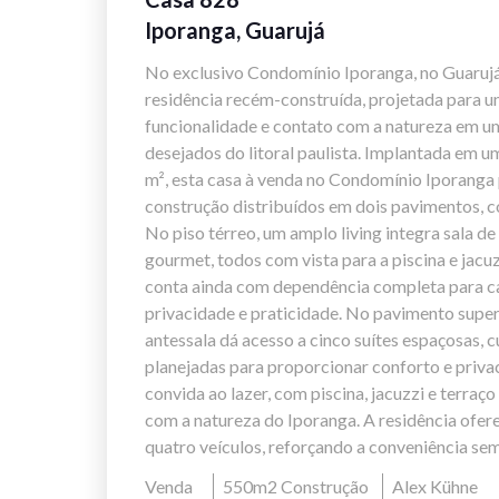
Iporanga, Guarujá
No exclusivo Condomínio Iporanga, no Guarujá
residência recém-construída, projetada para un
funcionalidade e contato com a natureza em u
desejados do litoral paulista. Implantada em u
m², esta casa à venda no Condomínio Iporanga
construção distribuídos em dois pavimentos, c
No piso térreo, um amplo living integra sala de 
gourmet, todos com vista para a piscina e jacu
conta ainda com dependência completa para ca
privacidade e praticidade. No pavimento super
antessala dá acesso a cinco suítes espaçosas,
planejadas para proporcionar conforto e priva
convida ao lazer, com piscina, jacuzzi e terraç
com a natureza do Iporanga. A residência ofe
quatro veículos, reforçando a conveniência sem
Venda
550m2 Construção
Alex Kühne