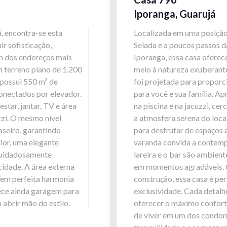
Iporanga, Guarujá
, encontra-se esta
Localizada em uma posição 
ir sofisticação,
Selada e a poucos passos 
m dos endereços mais
Iporanga, essa casa oferece
m terreno plano de 1.200
meio à natureza exuberante
 possui 550 m² de
foi projetada para proporc
onectados por elevador.
para você e sua família. A
estar, jantar, TV e área
na piscina e na jacuzzi, c
zzi. O mesmo nível
a atmosfera serena do local
seiro, garantindo
para desfrutar de espaços 
ior, uma elegante
varanda convida a contemp
 cuidadosamente
lareira e o bar são ambient
cidade. A área externa
em momentos agradáveis. C
o em perfeita harmonia
construção, essa casa é pe
rece ainda garagem para
exclusividade. Cada detal
 abrir mão do estilo.
oferecer o máximo confort
de viver em um dos condom