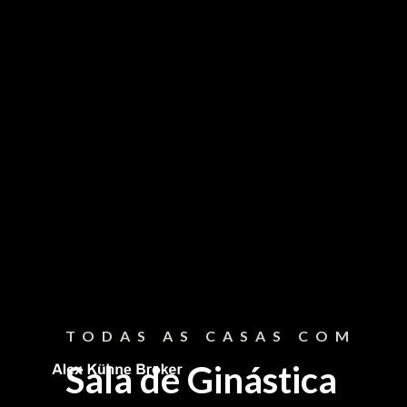
CONTATO
Fale Conosco
TODAS AS CASAS COM




Sala de Ginástica