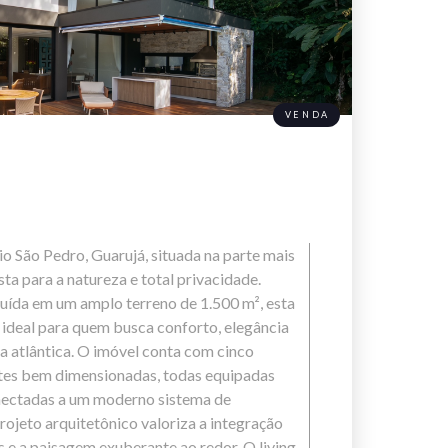
VENDA
 São Pedro, Guarujá, situada na parte mais
ta para a natureza e total privacidade.
uída em um amplo terreno de 1.500 m², esta
é ideal para quem busca conforto, elegância
a atlântica. O imóvel conta com cinco
ítes bem dimensionadas, todas equipadas
nectadas a um moderno sistema de
rojeto arquitetônico valoriza a integração
s e a paisagem exuberante ao redor. O living