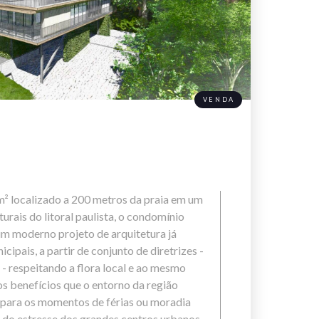
VENDA
² localizado a 200 metros da praia em um
urais do litoral paulista, o condomínio
um moderno projeto de arquitetura já
ipais, a partir de conjunto de diretrizes -
- respeitando a flora local e ao mesmo
s benefícios que o entorno da região
 para os momentos de férias ou moradia
r do estresse dos grandes centros urbanos.