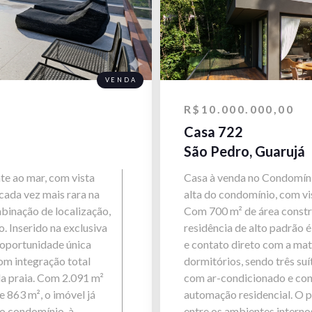
VENDA
R$10.000.000,00
Casa 722
São Pedro, Guarujá
te ao mar, com vista
Casa à venda no Condomínio
cada vez mais rara na
alta do condomínio, com vis
mbinação de localização,
Com 700 m² de área constr
. Inserido na exclusiva
residência de alto padrão 
 oportunidade única
e contato direto com a mat
om integração total
dormitórios, sendo três su
da praia. Com 2.091 m²
com ar-condicionado e co
 863 m², o imóvel já
automação residencial. O p
ao condomínio, à
entre os ambientes interno