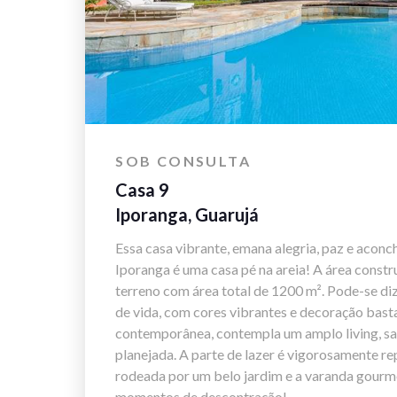
SOB CONSULTA
Casa 9
Iporanga, Guarujá
Essa casa vibrante, emana alegria, paz e acon
Iporanga é uma casa pé na areia! A área const
terreno com área total de 1200 m². Pode-se di
de vida, com cores vibrantes e decoração basta
contemporânea, contempla um amplo living, sala
planejada. A parte de lazer é vigorosamente re
rodeada por um belo jardim e a varanda gourme
momentos de descontração!