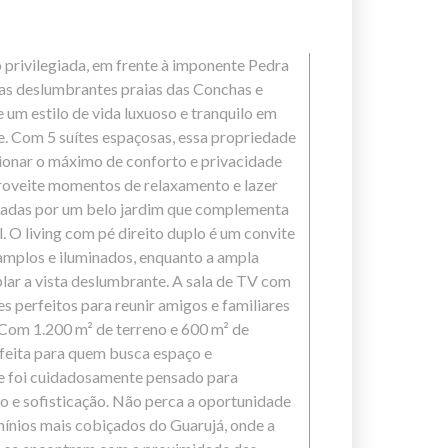
privilegiada, em frente à imponente Pedra
das deslumbrantes praias das Conchas e
 um estilo de vida luxuoso e tranquilo em
. Com 5 suítes espaçosas, essa propriedade
ionar o máximo de conforto e privacidade
proveite momentos de relaxamento e lazer
ercadas por um belo jardim que complementa
. O living com pé direito duplo é um convite
amplos e iluminados, enquanto a ampla
lar a vista deslumbrante. A sala de TV com
es perfeitos para reunir amigos e familiares
om 1.200 m² de terreno e 600 m² de
rfeita para quem busca espaço e
he foi cuidadosamente pensado para
o e sofisticação. Não perca a oportunidade
ínios mais cobiçados do Guarujá, onde a