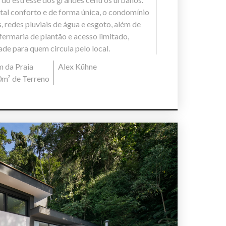
otal conforto e de forma única, o condomínio
 redes pluviais de água e esgoto, além de
ermaria de plantão e acesso limitado,
de para quem circula pelo local.
m da Praia
Alex Kühne
0m² de Terreno