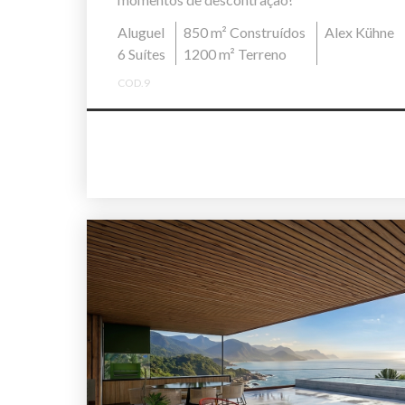
Aluguel
850 m² Construídos
Alex Kühne
6 Suítes
1200 m² Terreno
COD.9