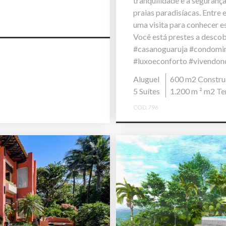
tranquilidade e a seguran
praias paradisíacas. Entr
uma visita para conhecer e
Você está prestes a descob
#casanoguaruja #condomin
#luxoeconforto #vivendon
Aluguel
600 m2 Constru
5 Suítes
1.200 m ² m2 Te
COD.796