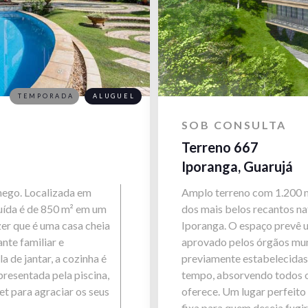
TEMPORADA
ALUGUEL
SOB CONSULTA
Terreno 667
Iporanga, Guarujá
chego. Localizada em
Amplo terreno com 1.200 m
ruída é de 850 m² em um
dos mais belos recantos nat
zer que é uma casa cheia
Iporanga. O espaço prevê 
nte familiar e
aprovado pelos órgãos munic
 de jantar, a cozinha é
previamente estabelecidas 
presentada pela piscina,
tempo, absorvendo todos o
t para agraciar os seus
oferece. Um lugar perfeito
fixa para quem deseja fugi