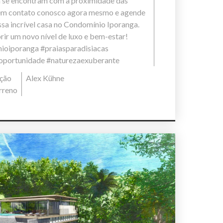
ça se encontram com a proximidade das
e em contato conosco agora mesmo e agende
ssa incrível casa no Condomínio Iporanga.
rir um novo nível de luxo e bem-estar!
ioiporanga #praiasparadisiacas
oportunidade #naturezaexuberante
ção
Alex Kühne
rreno