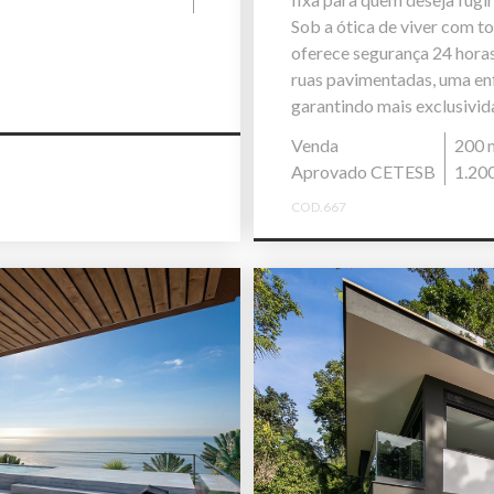
Sob a ótica de viver com t
oferece segurança 24 horas,
ruas pavimentadas, uma enf
garantindo mais exclusivida
Venda
200 
Aprovado CETESB
1.20
COD.667