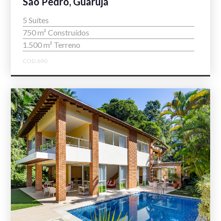
São Pedro, Guarujá
5 Suítes
750 m² Construídos
1.500 m² Terreno
COD.690