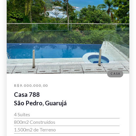
CASA
R$9.000.000,00
Casa 788
São Pedro, Guarujá
4 Suítes
800m2 Construídos
1.500m2 de Terreno