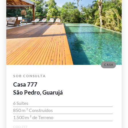
CASA
SOB CONSULTA
Casa 777
São Pedro, Guarujá
6 Suítes
850 m ² Construídos
1.500 m ² de Terreno
COD.777