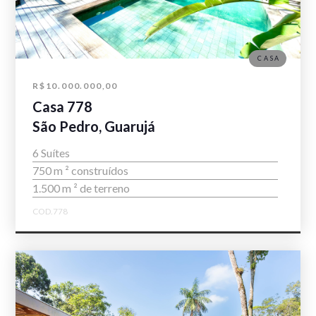
CASA
R$10.000.000,00
Casa 778
São Pedro, Guarujá
6 Suítes
750 m ² construídos
1.500 m ² de terreno
COD.778