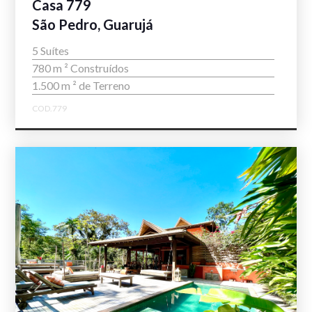
Casa 779
São Pedro, Guarujá
5 Suítes
780 m ² Construídos
1.500 m ² de Terreno
COD.779