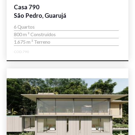
Casa 790
São Pedro, Guarujá
6 Quartos
800 m ² Construídos
1.675 m ² Terreno
COD.790