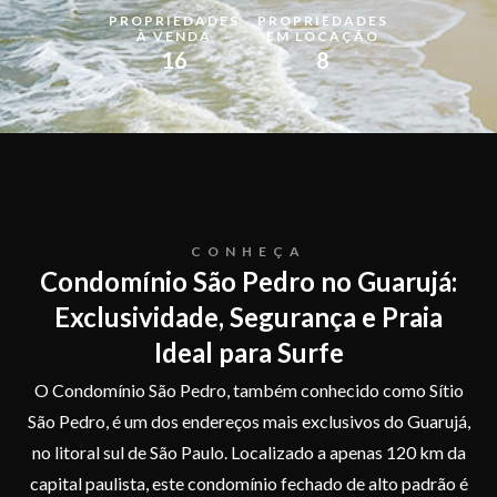
PROPRIEDADES
PROPRIEDADES
CONTATO
À VENDA
EM LOCAÇÃO
Fale Conosco
16
8
Especializados em
imóveis de luxo no litoral e na
capital de São Paulo
.
eu@alexkuhne.com
+55 13 99712-8575
CONHEÇA
Condomínio São Pedro no Guarujá:




Exclusividade, Segurança e Praia
Ideal para Surfe
O Condomínio São Pedro, também conhecido como Sítio
São Pedro, é um dos endereços mais exclusivos do Guarujá,
no litoral sul de São Paulo. Localizado a apenas 120 km da
capital paulista, este condomínio fechado de alto padrão é