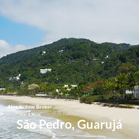
Home
Regiões
Comprar
Alugar
Encontrar a Casa dos Sonhos
Entre em Contato
CONHEÇA
Nossa História
São Pedro, Guarujá