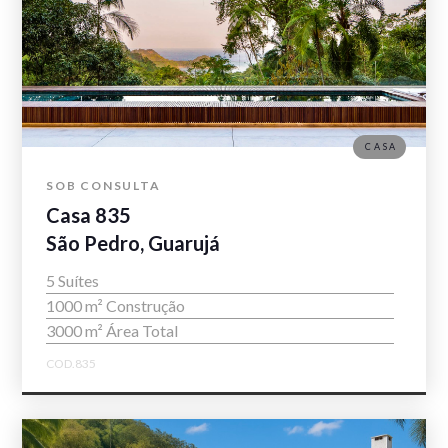
CASA
SOB CONSULTA
Casa 835
São Pedro, Guarujá
5 Suítes
1000 m² Construção
3000 m² Área Total
COD.835