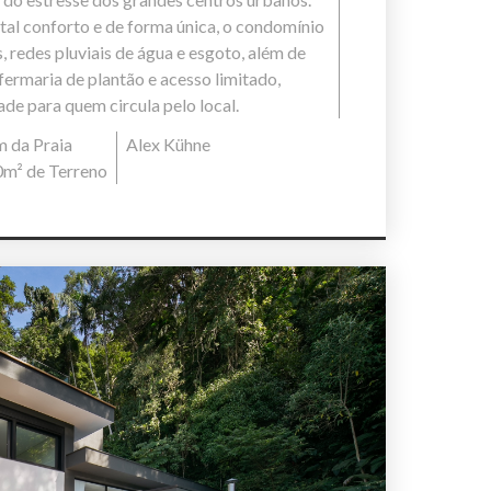
otal conforto e de forma única, o condomínio
 redes pluviais de água e esgoto, além de
ermaria de plantão e acesso limitado,
de para quem circula pelo local.
m da Praia
Alex Kühne
0m² de Terreno