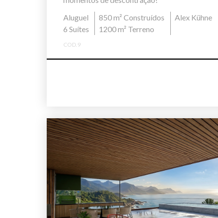
Aluguel
850 m² Construídos
Alex Kühne
6 Suítes
1200 m² Terreno
COD.9