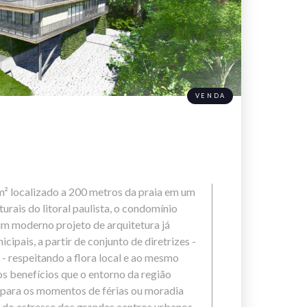
VENDA
² localizado a 200 metros da praia em um
urais do litoral paulista, o condomínio
um moderno projeto de arquitetura já
ipais, a partir de conjunto de diretrizes -
- respeitando a flora local e ao mesmo
s benefícios que o entorno da região
 para os momentos de férias ou moradia
r do estresse dos grandes centros urbanos.