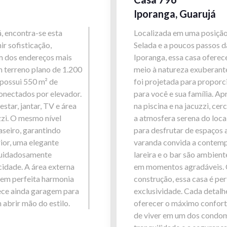
Iporanga, Guarujá
, encontra-se esta
Localizada em uma posição 
ir sofisticação,
Selada e a poucos passos 
m dos endereços mais
Iporanga, essa casa oferece
m terreno plano de 1.200
meio à natureza exuberante
 possui 550 m² de
foi projetada para proporc
onectados por elevador.
para você e sua família. A
estar, jantar, TV e área
na piscina e na jacuzzi, c
zzi. O mesmo nível
a atmosfera serena do local
seiro, garantindo
para desfrutar de espaços 
ior, uma elegante
varanda convida a contemp
 cuidadosamente
lareira e o bar são ambient
cidade. A área externa
em momentos agradáveis. C
o em perfeita harmonia
construção, essa casa é pe
rece ainda garagem para
exclusividade. Cada detal
 abrir mão do estilo.
oferecer o máximo confort
de viver em um dos condom