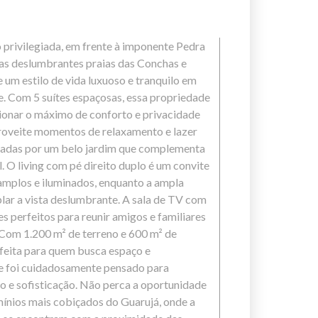
privilegiada, em frente à imponente Pedra
das deslumbrantes praias das Conchas e
 um estilo de vida luxuoso e tranquilo em
. Com 5 suítes espaçosas, essa propriedade
ionar o máximo de conforto e privacidade
proveite momentos de relaxamento e lazer
ercadas por um belo jardim que complementa
. O living com pé direito duplo é um convite
amplos e iluminados, enquanto a ampla
lar a vista deslumbrante. A sala de TV com
es perfeitos para reunir amigos e familiares
om 1.200 m² de terreno e 600 m² de
rfeita para quem busca espaço e
he foi cuidadosamente pensado para
o e sofisticação. Não perca a oportunidade
ínios mais cobiçados do Guarujá, onde a