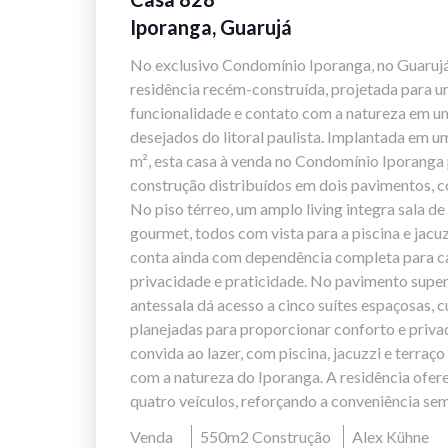
Iporanga, Guarujá
No exclusivo Condomínio Iporanga, no Guarujá
residência recém-construída, projetada para un
funcionalidade e contato com a natureza em u
desejados do litoral paulista. Implantada em u
m², esta casa à venda no Condomínio Iporanga
construção distribuídos em dois pavimentos, c
No piso térreo, um amplo living integra sala de 
gourmet, todos com vista para a piscina e jacu
conta ainda com dependência completa para ca
privacidade e praticidade. No pavimento super
antessala dá acesso a cinco suítes espaçosas,
planejadas para proporcionar conforto e priva
convida ao lazer, com piscina, jacuzzi e terraç
com a natureza do Iporanga. A residência ofe
quatro veículos, reforçando a conveniência sem
Venda
550m2 Construção
Alex Kühne