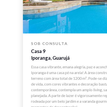
SOB CONSULTA
Casa 9
Iporanga, Guarujá
Essa casa vibrante, emana alegria, paz e acon
Iporanga é uma casa pé na areia! A área const
terreno com área total de 1200 m². Pode-se di
de vida, com cores vibrantes e decoração basta
contemporânea, contempla um amplo living, sala
planejada. A parte de lazer é vigorosamente re
rodeada por um belo jardim e a varanda gourme
momentos de descontração!