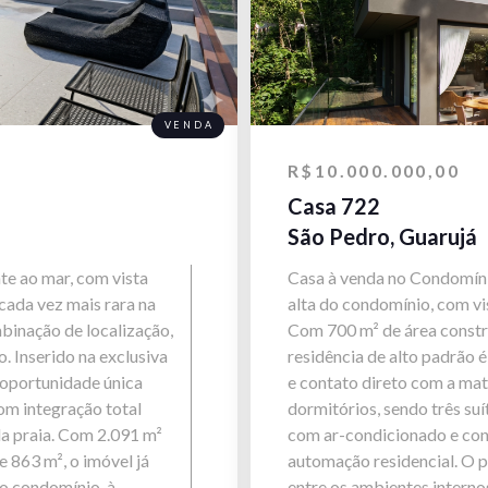
VENDA
R$10.000.000,00
Casa 722
São Pedro, Guarujá
te ao mar, com vista
Casa à venda no Condomínio
cada vez mais rara na
alta do condomínio, com vis
mbinação de localização,
Com 700 m² de área constr
. Inserido na exclusiva
residência de alto padrão 
 oportunidade única
e contato direto com a mat
om integração total
dormitórios, sendo três su
da praia. Com 2.091 m²
com ar-condicionado e co
 863 m², o imóvel já
automação residencial. O p
ao condomínio, à
entre os ambientes interno