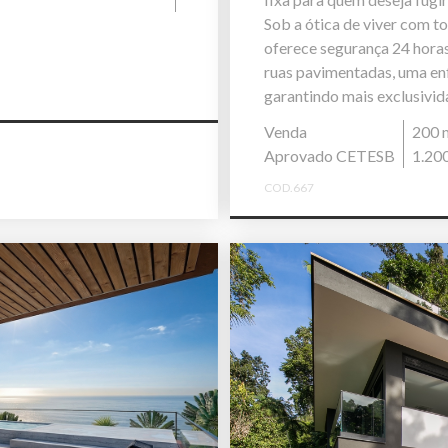
Sob a ótica de viver com t
oferece segurança 24 horas,
ruas pavimentadas, uma enf
garantindo mais exclusivida
Venda
200 
Aprovado CETESB
1.20
COD.667