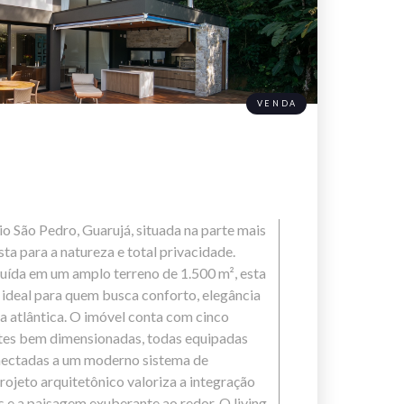
VENDA
 São Pedro, Guarujá, situada na parte mais
ta para a natureza e total privacidade.
uída em um amplo terreno de 1.500 m², esta
é ideal para quem busca conforto, elegância
a atlântica. O imóvel conta com cinco
ítes bem dimensionadas, todas equipadas
nectadas a um moderno sistema de
rojeto arquitetônico valoriza a integração
s e a paisagem exuberante ao redor. O living