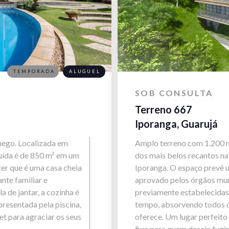
TEMPORADA
ALUGUEL
SOB CONSULTA
Terreno 667
Iporanga, Guarujá
chego. Localizada em
Amplo terreno com 1.200 m
ruída é de 850 m² em um
dos mais belos recantos nat
zer que é uma casa cheia
Iporanga. O espaço prevê 
nte familiar e
aprovado pelos órgãos munic
 de jantar, a cozinha é
previamente estabelecidas 
presentada pela piscina,
tempo, absorvendo todos o
t para agraciar os seus
oferece. Um lugar perfeito
fixa para quem deseja fugi