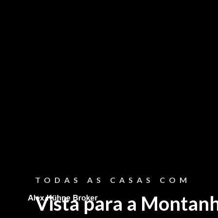
CONTATO
Fale Conosco
TODAS AS CASAS COM




Vista para a Montan