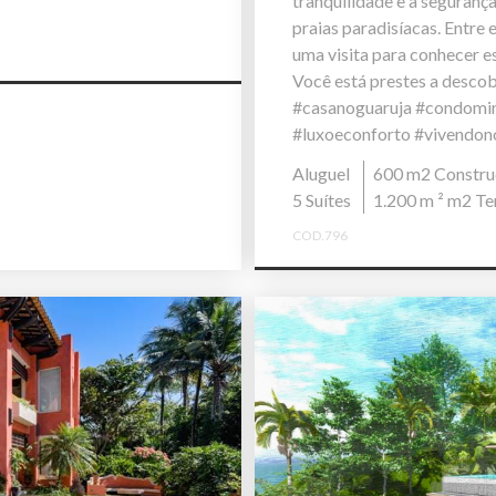
tranquilidade e a seguran
praias paradisíacas. Entr
uma visita para conhecer e
Você está prestes a descob
#casanoguaruja #condomin
#luxoeconforto #vivendon
Aluguel
600 m2 Constru
5 Suítes
1.200 m ² m2 Te
COD.796