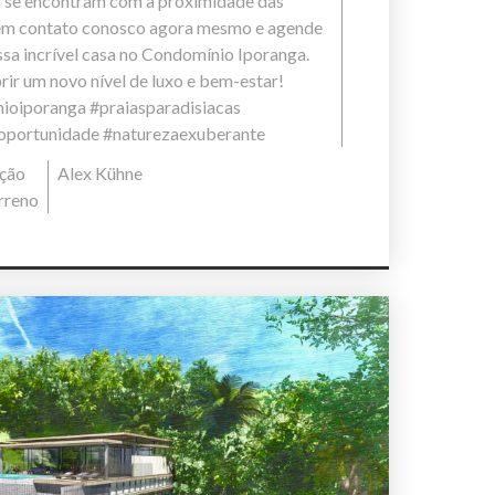
ça se encontram com a proximidade das
e em contato conosco agora mesmo e agende
ssa incrível casa no Condomínio Iporanga.
rir um novo nível de luxo e bem-estar!
ioiporanga #praiasparadisiacas
oportunidade #naturezaexuberante
ção
Alex Kühne
rreno