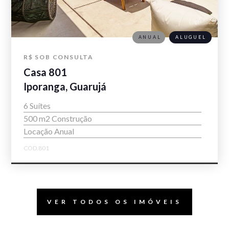
ANUAL
ALUGUEL
R$ SOB CONSULTA
Casa 801
Iporanga, Guarujá
6 Suítes
500 m2 Construção
Locação Anual
COD.801
VER TODOS OS IMÓVEIS