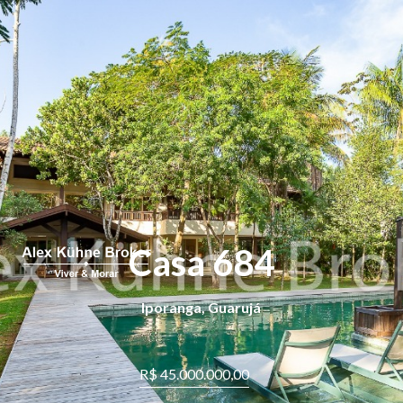
Home
Regiões
Comprar
Alugar
Encontrar a Casa dos Sonhos
Entre em Contato
Casa 684
Nossa História
Iporanga, Guarujá
CONTATO
R$ 45.000.000,00
Fale Conosco