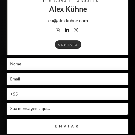
TIJUCOPAVA E TAGUAÍBA
Alex Kühne
eu@alexkuhne.com



CONTATO