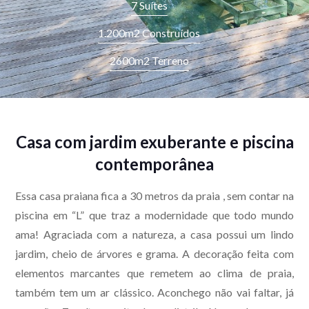
7 Suítes
Especializados em
imóveis de luxo no litoral e na
1.200m2 Construídos
capital de São Paulo
.
2600m2 Terreno
eu@alexkuhne.com
+55 13 99712-8575




Casa com jardim exuberante e piscina
contemporânea
Essa casa praiana fica a 30 metros da praia , sem contar na
piscina em “L” que traz a modernidade que todo mundo
ama! Agraciada com a natureza, a casa possui um lindo
jardim, cheio de árvores e grama. A decoração feita com
elementos marcantes que remetem ao clima de praia,
também tem um ar clássico. Aconchego não vai faltar, já