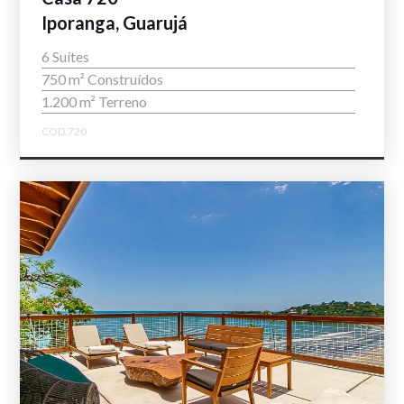
Iporanga, Guarujá
6 Suítes
750 m² Construídos
1.200 m² Terreno
COD.720