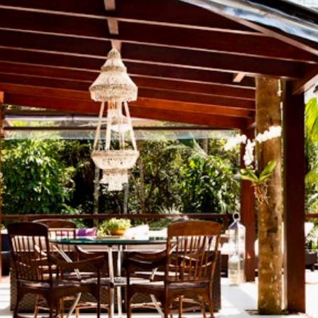
Especializados em
imó
Paulo
, principalment
Tijucopava e Taguaí
eu@alexkuhne.com
+55 13 99712-8575
Home
Propriedades
Regiões