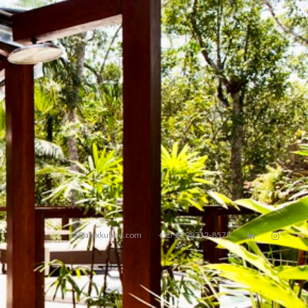
veis de luxo no litoral e na capital de São
e nos condomínios
Iporanga, São Pedro,
ba, no Guarujá
.
eu@alexkuhne.com
+55 13 99712-8575


Comprar
Alugar
Sobre