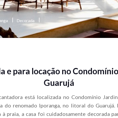
|
|
ranga
Decorada
A
R
Pr
A
A
Co
adas
Ca
Sít
Pr
Nos
Te
Tag
En
De
Vis
Tij
Fal
En
a e para locação no Condomínio 
En
Por
Fal
Guarujá
cantadora está localizada no Condomínio Jardi
da do renomado Iporanga, no litoral do Guarujá
a à praia, a casa foi cuidadosamente decorada pa