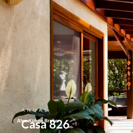
CONTATO
Fale Conosco
ANUAL




Casa 826