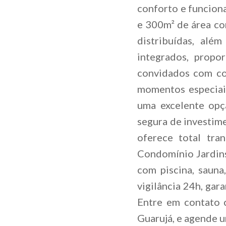
conforto e funcion
e 300m² de área co
distribuídas, alé
integrados, propo
convidados com co
momentos especiais
uma excelente opç
segura de investime
oferece total tra
Condomínio Jardins
com piscina, sauna
vigilância 24h, gar
Entre em contato 
Guarujá, e agende u