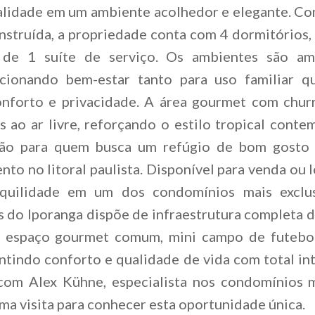
alidade em um ambiente acolhedor e elegante. C
nstruída, a propriedade conta com 4 dormitórios,
m de 1 suíte de serviço. Os ambientes são am
rcionando bem-estar tanto para uso familiar q
nforto e privacidade. A área gourmet com churr
 ao ar livre, reforçando o estilo tropical conte
ão para quem busca um refúgio de bom gosto 
nto no litoral paulista. Disponível para venda ou l
nquilidade em um dos condomínios mais exclu
 do Iporanga dispõe de infraestrutura completa de
, espaço gourmet comum, mini campo de futebol
antindo conforto e qualidade de vida com total in
com Alex Kühne, especialista nos condomínios m
ma visita para conhecer esta oportunidade única.