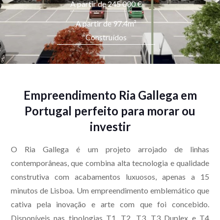
A partir de 245 000 €
Especializados em
imóveis de luxo no litoral e na
A partir de 97.4m²
capital de São Paulo
.
Construídos
eu@alexkuhne.com
+55 13 99712-8575




Empreendimento Ria Gallega em
Portugal perfeito para morar ou
investir
O Ria Gallega é um projeto arrojado de linhas
contemporâneas, que combina alta tecnologia e qualidade
construtiva com acabamentos luxuosos, apenas a 15
minutos de Lisboa. Um empreendimento emblemático que
cativa pela inovação e arte com que foi concebido.
Disponíveis nas tipologias T1, T2, T3, T3 Duplex e T4